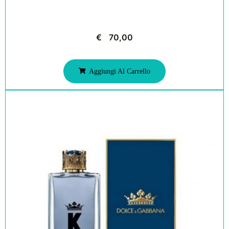
€
70,00
Aggiungi Al Carrello