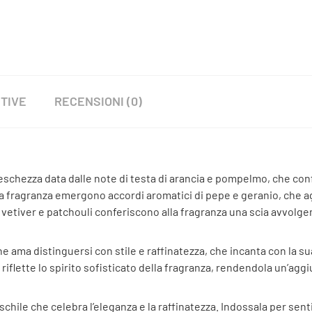
TIVE
RECENSIONI (0)
eschezza data dalle note di testa di arancia e pompelmo, che con
lla fragranza emergono accordi aromatici di pepe e geranio, che 
 vetiver e patchouli conferiscono alla fragranza una scia avvolge
 ama distinguersi con stile e raffinatezza, che incanta con la s
vo riflette lo spirito sofisticato della fragranza, rendendola un’agg
ile che celebra l’eleganza e la raffinatezza. Indossala per senti