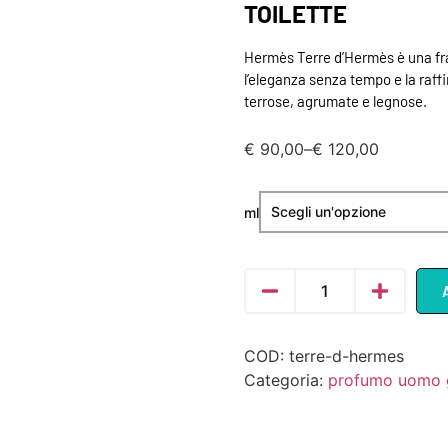
TOILETTE
Hermès Terre d’Hermès è una fr
l’eleganza senza tempo e la raf
terrose, agrumate e legnose.
€
90,00
–
€
120,00
ml
COD:
terre-d-hermes
Categoria:
profumo uomo 