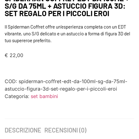
S/G DA 75ML + ASTUCCIO FIGURA 3D:
SET REGALO PER I PICCOLI EROI
Il Spiderman Coffret offre un’esperienza completa con un EDT
vibrante, uno S/G delicato e un astuccio a forma di figura 3D del
tuo supereroe preferito.
€
22,00
COD:
spiderman-coffret-edt-da-100ml-sg-da-75ml-
astuccio-figura-3d-set-regalo-per-i-piccoli-eroi
Categoria:
set bambini
DESCRIZIONE
RECENSIONI (0)