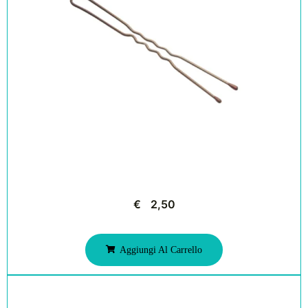
€
2,50
Aggiungi Al Carrello