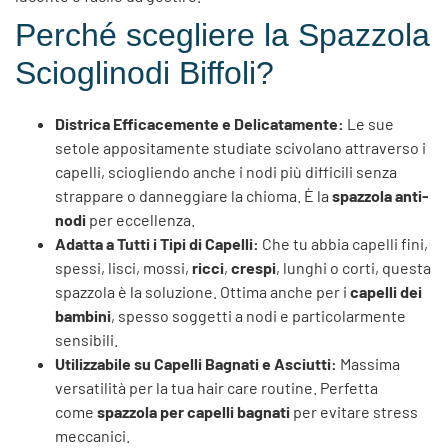
Perché scegliere la Spazzola
Scioglinodi Biffoli?
Districa Efficacemente e Delicatamente:
Le sue
setole appositamente studiate scivolano attraverso i
capelli, sciogliendo anche i nodi più difficili senza
strappare o danneggiare la chioma. È la
spazzola anti-
nodi
per eccellenza.
Adatta a Tutti i Tipi di Capelli:
Che tu abbia capelli fini,
spessi, lisci, mossi,
ricci
,
crespi
, lunghi o corti, questa
spazzola è la soluzione. Ottima anche per i
capelli dei
bambini
, spesso soggetti a nodi e particolarmente
sensibili.
Utilizzabile su Capelli Bagnati e Asciutti:
Massima
versatilità per la tua hair care routine. Perfetta
come
spazzola per capelli bagnati
per evitare stress
meccanici.