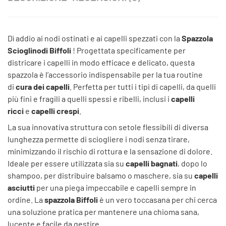
Dì addio ai nodi ostinati e ai capelli spezzati con la
Spazzola
Scioglinodi Biffoli
! Progettata specificamente per
districare i capelli in modo efficace e delicato, questa
spazzola è l’accessorio indispensabile per la tua routine
di
cura dei capelli
. Perfetta per tutti i tipi di capelli, da quelli
più fini e fragili a quelli spessi e ribelli, inclusi i
capelli
ricci
e
capelli crespi
.
La sua innovativa struttura con setole flessibili di diversa
lunghezza permette di sciogliere i nodi senza tirare,
minimizzando il rischio di rottura e la sensazione di dolore.
Ideale per essere utilizzata sia su
capelli bagnati
, dopo lo
shampoo, per distribuire balsamo o maschere, sia su
capelli
asciutti
per una piega impeccabile e capelli sempre in
ordine. La
spazzola Biffoli
è un vero toccasana per chi cerca
una soluzione pratica per mantenere una chioma sana,
lucente e facile da gestire.