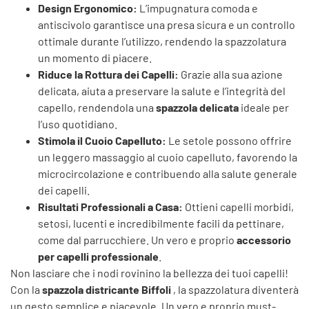
Design Ergonomico:
L’impugnatura comoda e
antiscivolo garantisce una presa sicura e un controllo
ottimale durante l’utilizzo, rendendo la spazzolatura
un momento di piacere.
Riduce la Rottura dei Capelli:
Grazie alla sua azione
delicata, aiuta a preservare la salute e l’integrità del
capello, rendendola una
spazzola delicata
ideale per
l’uso quotidiano.
Stimola il Cuoio Capelluto:
Le setole possono offrire
un leggero massaggio al cuoio capelluto, favorendo la
microcircolazione e contribuendo alla salute generale
dei capelli.
Risultati Professionali a Casa:
Ottieni capelli morbidi,
setosi, lucenti e incredibilmente facili da pettinare,
come dal parrucchiere. Un vero e proprio
accessorio
per capelli professionale
.
Non lasciare che i nodi rovinino la bellezza dei tuoi capelli!
Con la
spazzola districante Biffoli
, la spazzolatura diventerà
un gesto semplice e piacevole. Un vero e proprio must-