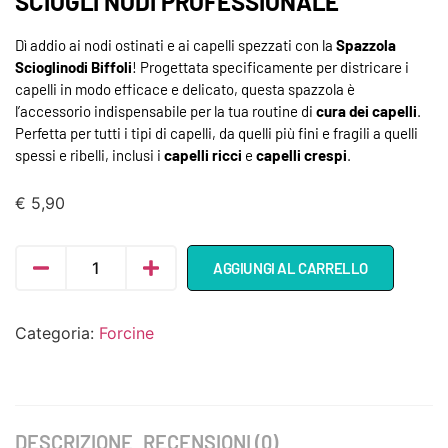
SCIOGLI NODI PROFESSIONALE
Dì addio ai nodi ostinati e ai capelli spezzati con la
Spazzola
Scioglinodi Biffoli
! Progettata specificamente per districare i
capelli in modo efficace e delicato, questa spazzola è
l’accessorio indispensabile per la tua routine di
cura dei capelli
.
Perfetta per tutti i tipi di capelli, da quelli più fini e fragili a quelli
spessi e ribelli, inclusi i
capelli ricci
e
capelli crespi
.
€
5,90
AGGIUNGI AL CARRELLO
Categoria:
Forcine
DESCRIZIONE
RECENSIONI (0)