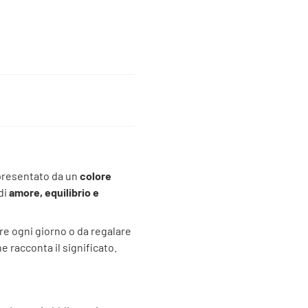
ppresentato da un
colore
di
amore, equilibrio e
are ogni giorno o da regalare
ne racconta il significato.