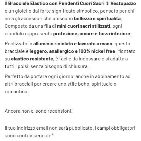
Il
Bracciale Elastico con Pendenti Cuori Sacri
di
Vestopazzo
è un gioiello dal forte significato simbolico, pensato per chi
ama gli accessori che uniscono
bellezza e spiritualità
.
Composto da una fila di
mini cuori sacri stilizzati
, ogni
ciondolo rappresenta
protezione, amore e forza interiore
.
Realizzato in
alluminio riciclato e lavorato a mano
, questo
bracciale è
leggero, anallergico e 100% nickel free
. Montato
su
elastico resistente
, è facile da indossare e si adatta a
tutti i polsi, senza bisogno di chiusura.
Perfetto da portare ogni giorno, anche in abbinamento ad
altri bracciali per creare uno stile boho, spirituale o
romantico.
Ancora non ci sono recensioni.
Il tuo indirizzo email non sarà pubblicato.
I campi obbligatori
sono contrassegnati
*