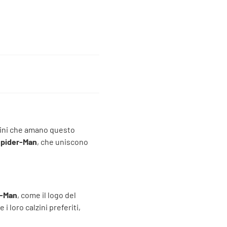
bini che amano questo
pider-Man
, che uniscono
r-Man
, come il logo del
 loro calzini preferiti,