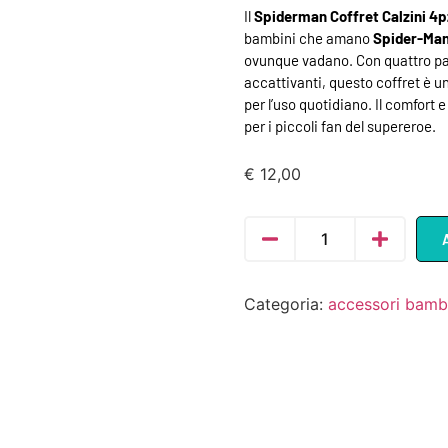
Il
Spiderman Coffret Calzini 4p
bambini che amano
Spider-Ma
ovunque vadano. Con quattro paia
accattivanti, questo coffret è u
per l’uso quotidiano. Il comfort e
per i piccoli fan del supereroe.
€
12,00
Categoria:
accessori bamb