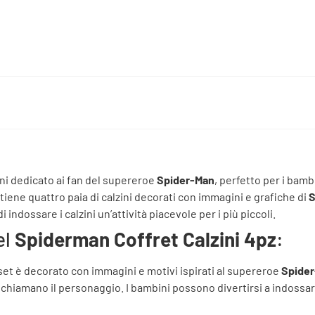
ini dedicato ai fan del supereroe
Spider-Man
, perfetto per i bam
iene quattro paia di calzini decorati con immagini e grafiche di
S
indossare i calzini un’attività piacevole per i più piccoli.
el
Spiderman Coffret Calzini 4pz
:
l set è decorato con immagini e motivi ispirati al supereroe
Spide
hiamano il personaggio. I bambini possono divertirsi a indossare i