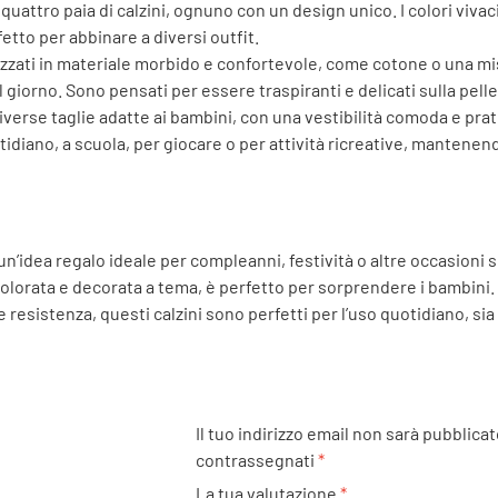
e quattro paia di calzini, ognuno con un design unico. I colori viva
etto per abbinare a diversi outfit.
alizzati in materiale morbido e confortevole, come cotone o una mis
 giorno. Sono pensati per essere traspiranti e delicati sulla pell
n diverse taglie adatte ai bambini, con una vestibilità comoda e prat
quotidiano, a scuola, per giocare o per attività ricreative, mantenen
un’idea regalo ideale per compleanni, festività o altre occasioni spe
olorata e decorata a tema, è perfetto per sorprendere i bambini.
e resistenza, questi calzini sono perfetti per l’uso quotidiano, sia
Il tuo indirizzo email non sarà pubblicat
contrassegnati
*
La tua valutazione
*