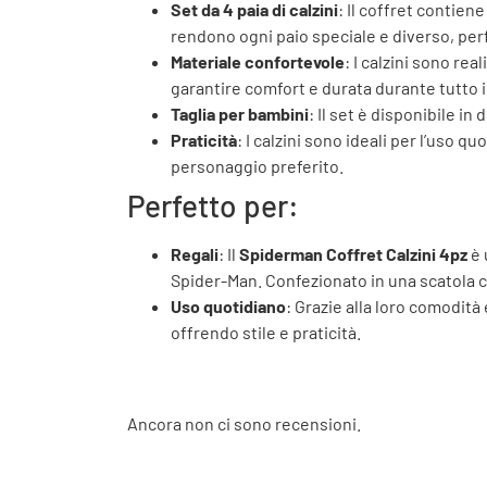
Set da 4 paia di calzini
: Il coffret contien
rendono ogni paio speciale e diverso, perf
Materiale confortevole
: I calzini sono re
garantire comfort e durata durante tutto il
Taglia per bambini
: Il set è disponibile i
Praticità
: I calzini sono ideali per l’uso 
personaggio preferito.
Perfetto per:
Regali
: Il
Spiderman Coffret Calzini 4pz
è 
Spider-Man. Confezionato in una scatola c
Uso quotidiano
: Grazie alla loro comodità 
offrendo stile e praticità.
Ancora non ci sono recensioni.