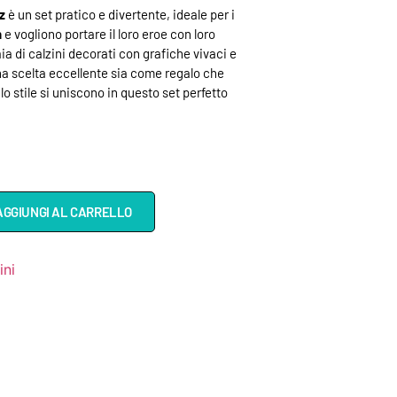
z
è un set pratico e divertente, ideale per i
n
e vogliono portare il loro eroe con loro
 di calzini decorati con grafiche vivaci e
na scelta eccellente sia come regalo che
 lo stile si uniscono in questo set perfetto
AGGIUNGI AL CARRELLO
ini