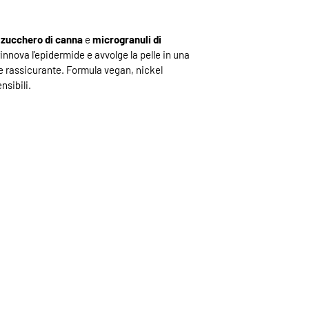
di zucchero di canna
e
microgranuli di
rinnova l’epidermide e avvolge la pelle in una
 e rassicurante. Formula vegan, nickel
nsibili.