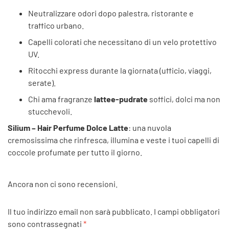
Neutralizzare odori dopo palestra, ristorante e
traffico urbano.
Capelli colorati che necessitano di un velo protettivo
UV.
Ritocchi express durante la giornata (ufficio, viaggi,
serate).
Chi ama fragranze
lattee-pudrate
soffici, dolci ma non
stucchevoli.
Silium – Hair Perfume Dolce Latte
: una nuvola
cremosissima che rinfresca, illumina e veste i tuoi capelli di
coccole profumate per tutto il giorno.
Ancora non ci sono recensioni.
Il tuo indirizzo email non sarà pubblicato.
I campi obbligatori
sono contrassegnati
*