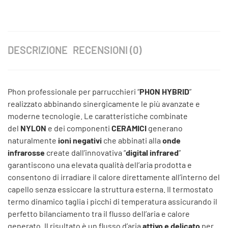
DESCRIZIONE
RECENSIONI (0)
Phon professionale per parrucchieri “
PHON HYBRID
”
realizzato abbinando sinergicamente le più avanzate e
moderne tecnologie. Le caratteristiche combinate
del
NYLON
e dei componenti
CERAMICI
generano
naturalmente
ioni negativi
che abbinati alla
onde
infrarosse
create dall’innovativa “
digital infrared
”
garantiscono una elevata qualità dell’aria prodotta e
consentono di irradiare il calore direttamente all’interno del
capello senza essiccare la struttura esterna. Il termostato
termo dinamico taglia i picchi di temperatura assicurando il
perfetto bilanciamento tra il flusso dell’aria e calore
generato. Il risultato è un flusso d’aria
attivo e delicato
per