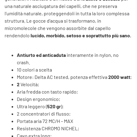
una naturale asciugatura dei capelli, che ne preserva
l’umidità naturale, proteggendoli in tutta la loro complessa
struttura. Le gocce d’acqua si trasformano, in
micromolecole che vengono assorbite dal capello
rendendolo
lucido, morbido, setoso e soprattutto più sano.
Antiurto ed anticaduta
interamente in nylon, no
crash.
10 colori a scelta
Motore: Delta AC tested, potenza effettiva
2000 watt
;
2
Velocità;
Aria fredda con tasto rapido;
Design ergonomico;
Ultra leggero (
520 gr
);
2 concentratori di flusso;
Portata aria 72 MC/H – MAX
Resistenza CHROMO NICHEL;
Cavo extra long;