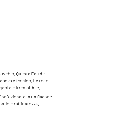
 muschio. Questa Eau de
eganza e fascino. Le rose,
nte e irresistibile.
 Confezionato in un flacone
tile e raffinatezza.