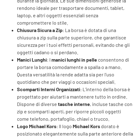
durante la giornata. Le sue dimensioni generose la
rendono ideale per trasportare documenti, tablet,
laptop, e altri oggetti essenziali senza
compromettere lo stile.
Chiusura Sicura a Zip
: La borsa è dotata di una
chiusura a zip sulla parte superiore, che garantisce
sicurezza per i tuoi effetti personali, evitando che gli
oggetti cadano o si perdano.
Manici Lunghi
: I
manici lunghi in pelle
consentono di
portare la borsa comodamente a spalla o a mano.
Questa versatilità la rende adatta sia per l’uso
quotidiano che per viaggi o occasioni speciali.
Scomparti Interni Organizzati
: L’interno della borsa è
progettato per aiutarti a mantenere tutto in ordine.
Dispone di diverse
tasche interne
, incluse tasche con
zip e scomparti aperti, per riporre piccoli oggetti
come telefono, portafoglio, chiavi o trucco.
Logo Michael Kors
: Il logo
Michael Kors
dorato è
posizionato elegantemente sulla parte anteriore della