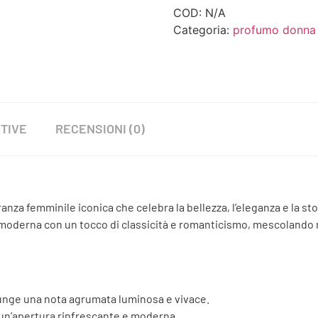
COD:
N/A
Categoria:
profumo donna
TIVE
RECENSIONI (0)
anza femminile iconica che celebra la bellezza, l’eleganza e la sto
 moderna con un tocco di classicità e romanticismo, mescolando 
iunge una nota agrumata luminosa e vivace.
un’apertura rinfrescante e moderna.