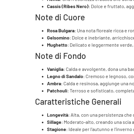
Cassis (Ribes Nero)
: Dolce e fruttato, ag
Note di Cuore
Rosa Bulgara
: Una nota floreale ricca e r
Gelsomino
: Dolce e inebriante, arricchisc
Mughetto
: Delicato e leggermente verde,
Note di Fondo
Vaniglia
: Calda e avvolgente, dona una b
Legno di Sandalo
: Cremoso e legnoso, co
Ambra
: Calda e resinosa, aggiunge una no
Patchouli
: Terroso e sofisticato, complet
Caratteristiche Generali
Longevità
: Alta, con una persistenza che
Sillage
: Moderato-alto, creando una scia 
Stagione
: Ideale per l’autunno e l’inverno