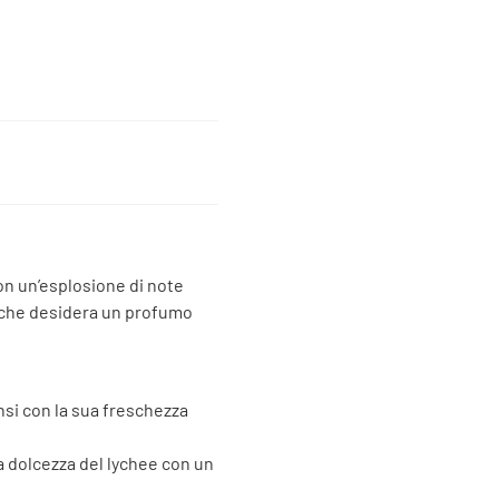
on un’esplosione di note
a che desidera un profumo
nsi con la sua freschezza
a dolcezza del lychee con un