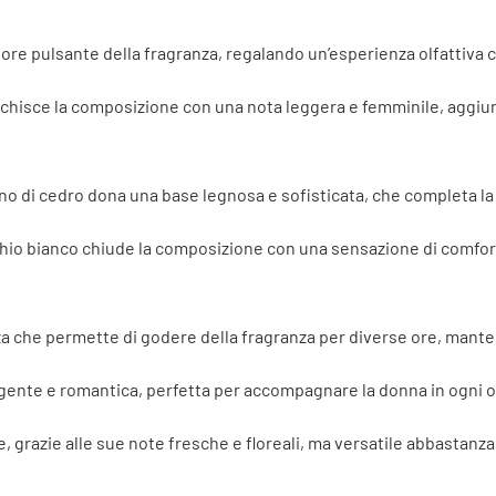
cuore pulsante della fragranza, regalando un’esperienza olfattiva 
rricchisce la composizione con una nota leggera e femminile, aggi
egno di cedro dona una base legnosa e sofisticata, che completa la
schio bianco chiude la composizione con una sensazione di comfor
nza che permette di godere della fragranza per diverse ore, man
gente e romantica, perfetta per accompagnare la donna in ogni oc
ate, grazie alle sue note fresche e floreali, ma versatile abbastan