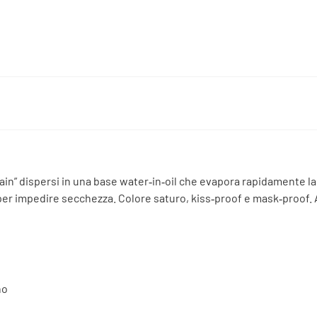
ain” dispersi in una base water‑in‑oil che evapora rapidamente la
er impedire secchezza. Colore saturo, kiss‑proof e mask‑proof. 
no