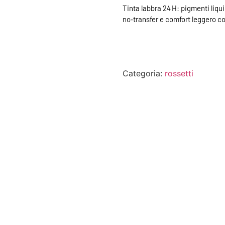
Tinta labbra 24 H: pigmenti liquid
no‑transfer e comfort leggero c
Categoria:
rossetti