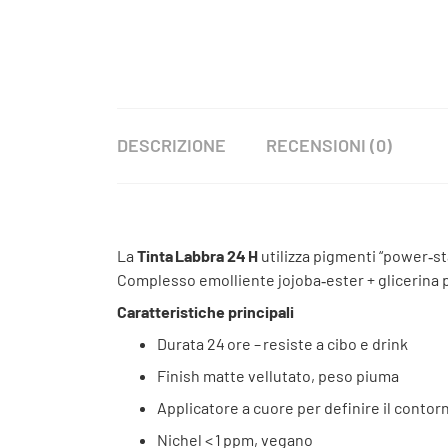
DESCRIZIONE
RECENSIONI (0)
La
Tinta Labbra 24 H
utilizza pigmenti “power‑st
Complesso emolliente jojoba‑ester + glicerina p
Caratteristiche principali
Durata 24 ore – resiste a cibo e drink
Finish matte vellutato, peso piuma
Applicatore a cuore per definire il contor
Nichel < 1 ppm, vegano