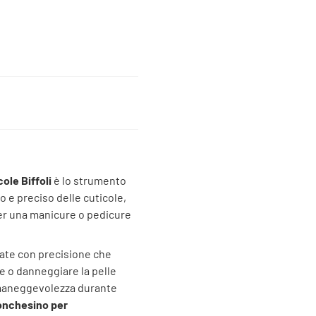
cole Biffoli
è lo strumento
o e preciso delle cuticole,
per una manicure o pedicure
ilate con precisione che
e o danneggiare la pelle
 maneggevolezza durante
onchesino per