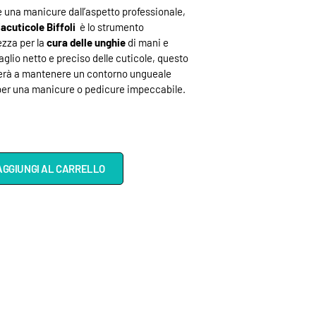
 una manicure dall’aspetto professionale,
iacuticole Biffoli
è lo strumento
ezza per la
cura delle unghie
di mani e
taglio netto e preciso delle cuticole, questo
iuterà a mantenere un contorno ungueale
 per una manicure o pedicure impeccabile.
AGGIUNGI AL CARRELLO