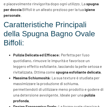
e piacevolmente rinvigorita dopo ogni utilizzo. La
spugna
per doccia
Biffoli è un alleato prezioso per la tua
igiene
personale
.
Caratteristiche Principali
della Spugna Bagno Ovale
Biffoli:
Pulizia Delicata ed Efficace:
Perfetta per l’uso
quotidiano, rimuove le impurità e favorisce un
leggero effetto esfoliante, lasciando la pelle setosa e
rivitalizzata. Ottima come
spugna esfoliante delicata
.
Massima Schiumosità:
La sua texture è studiata per
massimizzare la produzione di schiuma,
permettendoti di utilizzare meno prodotto e godere di
una detersione avvolgente. Ideale per una
pulizia
profonda
.
Design Ergonomico Ovale:
La forma ovale classica è