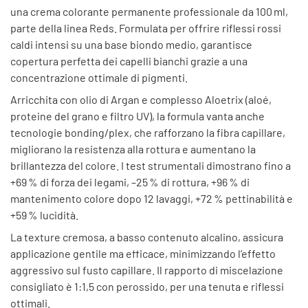
una crema colorante permanente professionale da 100 ml,
parte della linea Reds. Formulata per offrire riflessi rossi
caldi intensi su una base biondo medio, garantisce
copertura perfetta dei capelli bianchi grazie a una
concentrazione ottimale di pigmenti.
Arricchita con olio di Argan e complesso Aloetrix (aloé,
proteine del grano e filtro UV), la formula vanta anche
tecnologie bonding/plex, che rafforzano la fibra capillare,
migliorano la resistenza alla rottura e aumentano la
brillantezza del colore
.
I test strumentali dimostrano fino a
+69 % di forza dei legami, –25 % di rottura, +96 % di
mantenimento colore dopo 12 lavaggi, +72 % pettinabilità e
+59 % lucidità
.
La texture cremosa, a basso contenuto alcalino, assicura
applicazione gentile ma efficace, minimizzando l’effetto
aggressivo sul fusto capillare
. Il rapporto di miscelazione
consigliato è 1:1,5 con perossido, per una tenuta e riflessi
ottimali.