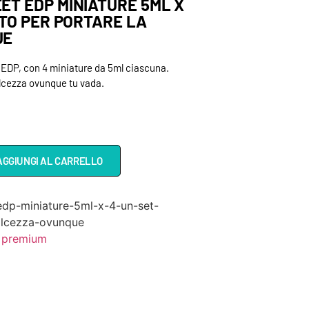
T EDP MINIATURE 5ML X
TTO PER PORTARE LA
UE
 EDP, con 4 miniature da 5ml ciascuna.
olcezza ovunque tu vada.
AGGIUNGI AL CARRELLO
dp-miniature-5ml-x-4-un-set-
olcezza-ovunque
 premium