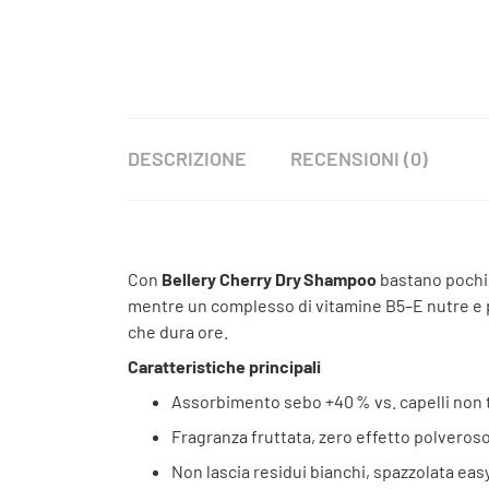
DESCRIZIONE
RECENSIONI (0)
Con
Bellery Cherry Dry Shampoo
bastano pochi s
mentre un complesso di vitamine B5–E nutre e pro
che dura ore.
Caratteristiche principali
Assorbimento sebo +40 % vs. capelli non t
Fragranza fruttata, zero effetto polveros
Non lascia residui bianchi, spazzolata eas