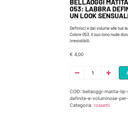
BELLAOGGI MATITA
053: LABBRA DEFI
UN LOOK SENSUAL
Definisci e dai volume alle tue 
Colore 053. Il suo tono nude don
irresistibili.
€
4,00
COD:
bellaoggi-matita-lip
definite-e-voluminose-per
Categoria:
rossetti