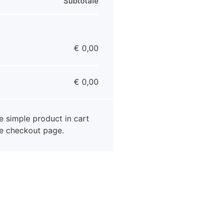
Subtotale
€
0,00
€
0,00
e simple product in cart
ee checkout page.