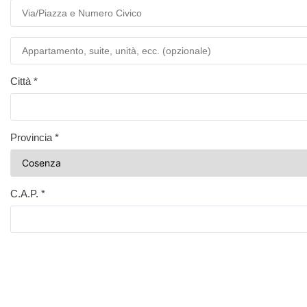
Città
*
Provincia
*
C.A.P.
*